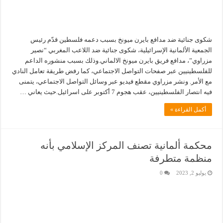
شكوى جنائية ضد مدافع بايرن ميونخ بسبب دعمه فلسطين قدّم رئيس
الجمعية الألمانية الإسرائيلية، شكوى جنائية ضد اللاعب المغربي “نصير
مزراوي”، مدافع فريق بايرن ميونخ الالماني.وذلك بسبب منشوره الداعم
للفلسطينيين عبر صفحات التواصل الاجتماعي، كما رفض طريقة تعامل النادي
مع الأمر. ونشر مزراوي مقطع فيديو عبر وسائل التواصل الاجتماعي، يتمنى
فيه انتصار الفلسطينيين، عقب هجوم 7 أكتوبر على اسرائيل.حيث يعاني …
أكمل القراءة »
محكمة ألمانية تصنف المركز الإسلامي بأنه
منظمة متطرفة
يوليو 2, 2023
0