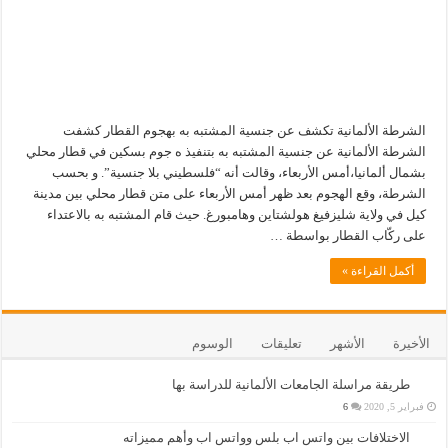
الشرطة الألمانية تكشف عن جنسية المشتبه به بهجوم القطار كشفت
الشرطة الألمانية عن جنسية المشتبه به بتنفيذ ه جوم بسكين في قطار محلي
بشمال ألمانيا،أمس الأربعاء، وقالت أنه “فلسطيني بلا جنسية”. و بحسب
الشرطة، وقع الهجوم بعد ظهر أمس الأربعاء على متن قطار محلي بين مدينة
كيل في ولاية شليزفيغ هولشتاين وهامبورغ. حيث قام المشتبه به بالاعتداء
على ركّاب القطار بواسطة …
أكمل القراءة »
الأخيرة
الأشهر
تعليقات
الوسوم
طريقة مراسلة الجامعات الألمانية للدراسة بها
فبراير 5, 2020
6
الاختلافات بين واتس اب بلس وواتس اب وأهم مميزاته