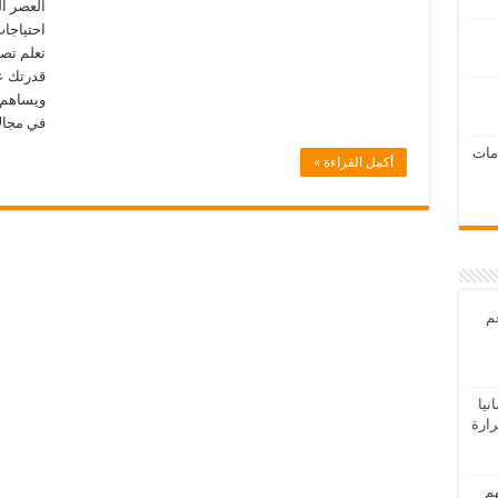
العصر ال
احتياجا
قدرتك ع
ويساهم 
في مجالا
امات
أكمل القراءة »
عم
يا
رارة
هم