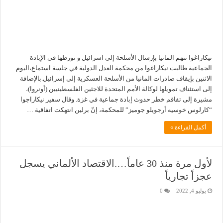
نيكاراغوا تتهم المانيا بإرسال الأسلحة إلى اسرائيل و تورطها في الإبادة
الجماعية طالبت نيكاراغوا من محكمة العدل الدولية في جلسة استماع،اليوم
الاثنين بإيقاف صادرات المانيا من الأسلحة العسكرية إلى إسرائيل.بالإضافة
إلى استئناف تمويلها لوكالة الأمم المتحدة للاجئين الفلسطينيين (أونروا)،
مشيرة إلى تفاقم خطر حدوث إبادة جماعية في غزة. وقال سفير نيكاراجوا
“كارلوس خوسيه أرجويلو جوميز” للمحكمة، إنّ برلين انتهكت اتفاقية …
أكمل القراءة »
لأول مرة منذ 30 عاماً….الاقتصاد الألماني يسجل
عجزاً تجارياً
يوليو 4, 2022
0