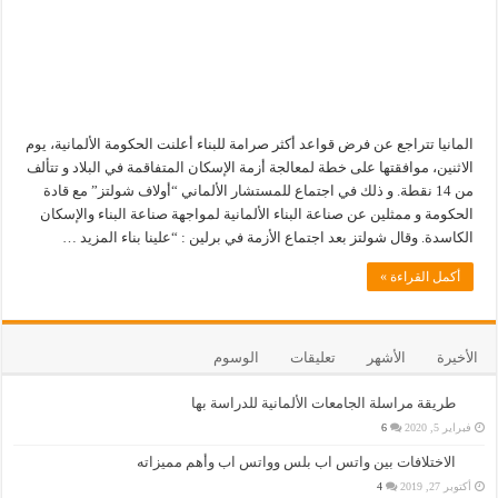
المانيا تتراجع عن فرض قواعد أكثر صرامة للبناء أعلنت الحكومة الألمانية، يوم
الاثنين، موافقتها على خطة لمعالجة أزمة الإسكان المتفاقمة في البلاد و تتألف
من 14 نقطة. و ذلك في اجتماع للمستشار الألماني “أولاف شولتز” مع قادة
الحكومة و ممثلين عن صناعة البناء الألمانية لمواجهة صناعة البناء والإسكان
الكاسدة. وقال شولتز بعد اجتماع الأزمة في برلين : “علينا بناء المزيد …
أكمل القراءة »
الأخيرة
الأشهر
تعليقات
الوسوم
طريقة مراسلة الجامعات الألمانية للدراسة بها
فبراير 5, 2020
6
الاختلافات بين واتس اب بلس وواتس اب وأهم مميزاته
أكتوبر 27, 2019
4