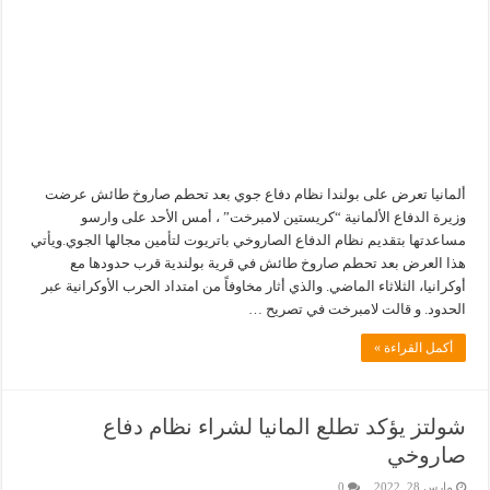
ألمانيا تعرض على بولندا نظام دفاع جوي بعد تحطم صاروخ طائش عرضت
وزيرة الدفاع الألمانية “كريستين لامبرخت” ، أمس الأحد على وارسو
مساعدتها بتقديم نظام الدفاع الصاروخي باتريوت لتأمين مجالها الجوي.ويأتي
هذا العرض بعد تحطم صاروخ طائش في قرية بولندية قرب حدودها مع
أوكرانيا، الثلاثاء الماضي. والذي أثار مخاوفاً من امتداد الحرب الأوكرانية عبر
الحدود. و قالت لامبرخت في تصريح …
أكمل القراءة »
شولتز يؤكد تطلع المانيا لشراء نظام دفاع
صاروخي
مارس 28, 2022
0