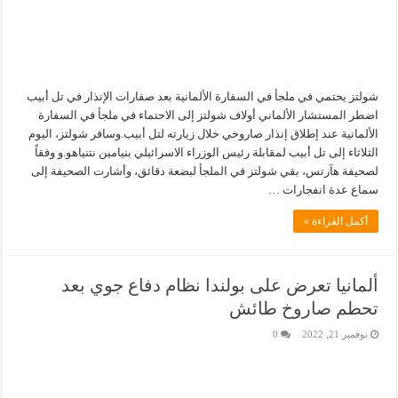
شولتز يحتمي في ملجأ في السفارة الألمانية بعد صفارات الإنذار في تل أبيب
اضطر المستشار الألماني أولاف شولتز إلى الاحتماء في ملجأ في السفارة
الألمانية عند إطلاق إنذار صاروخي خلال زيارته لتل أبيب.وسافر شولتز، اليوم
الثلاثاء إلى تل أبيب لمقابلة رئيس الوزراء الاسرائيلي بنيامين نتنياهو.و وفقاً
لصحيفة هآرتس، بقي شولتز في الملجأ لبضعة دقائق، وأشارت الصحيفة إلى
سماع عدة انفجارات …
أكمل القراءة »
ألمانيا تعرض على بولندا نظام دفاع جوي بعد
تحطم صاروخ طائش
نوفمبر 21, 2022
0