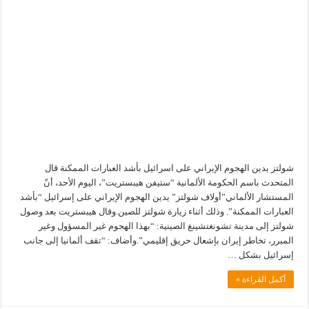
شولتز يدين الهجوم الإيراني على اسرائيل بأشد العبارات الممكنة قال
المتحدث باسم الحكومة الألمانية “ستيفن هيبستريت”، اليوم الأحد، أنّ
المستشار الألماني”أولاف شولتز” يدين الهجوم الإيراني على إسرائيل “بأشد
العبارات الممكنة”. وذلك أثناء زيارة شولتز للصين.وقال هيبستريت بعد وصول
شولتز إلى مدينة تشونغتشينغ الصينية: “بهذا الهجوم غير المسؤول وغير
المبرر، تخاطر إيران بإشعال حريق إقليمي”.وأضاف: “تقف ألمانيا إلى جانب
إسرائيل بشكل …
أكمل القراءة »