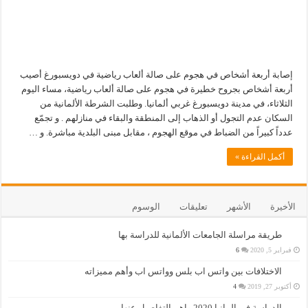
إصابة أربعة أشخاص في هجوم على صالة ألعاب رياضية في دويسبورغ أصيب
أربعة أشخاص بجروح خطيرة في هجوم على صالة ألعاب رياضية، مساء اليوم
الثلاثاء، في مدينة دويسبورغ غربي ألمانيا. وطلبت الشرطة الألمانية من
السكان عدم التجول أو الذهاب إلى المنطقة والبقاء في منازلهم . و تجمّع
عدداً كبيراً من الضباط في موقع الهجوم ، مقابل مبنى البلدية مباشرة. و …
أكمل القراءة »
الأخيرة
الأشهر
تعليقات
الوسوم
طريقة مراسلة الجامعات الألمانية للدراسة بها
فبراير 5, 2020
6
الاختلافات بين واتس اب بلس وواتس اب وأهم مميزاته
أكتوبر 27, 2019
4
الدراسة في المانيا 2020 واهم التفاصيل عنها