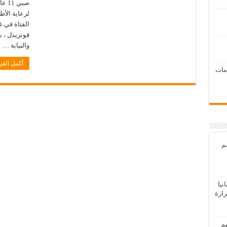
لرعاية الأ
الفتاة في غ
فونزيدل ، ب
والنيابة …
أكمل القر
امات
عم
يا
رارة
هم