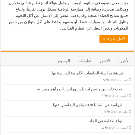
حياة صحي يتبعوه في حياتهم اليومية، ويحاول هؤلاء اتباع نظام غذائي متوازن
ومتكامل صحي.بالإضافة إلى ممارسة الرياضة بشكل يومي تقريباً، واتباع
جميع نصائح الحياة الصحية.وقد يذهب البعض إلى الامتناع عن أكل اللحوم
وتناول النباتات والبقوليات فقط، أو بعضهم يحافظ على أكل متوازن من جميع
المكونات.وبغض النظر عن النظام الغذائي …
أكمل القراءة »
الأخيرة
الأشهر
تعليقات
الوسوم
طريقة مراسلة الجامعات الألمانية للدراسة بها
فبراير 5, 2020
6
الاختلافات بين واتس اب بلس وواتس اب وأهم مميزاته
أكتوبر 27, 2019
4
الدراسة في المانيا 2020 واهم التفاصيل عنها
يناير 28, 2020
4
انواع الاقامة في المانيا
أكتوبر 10, 2019
2