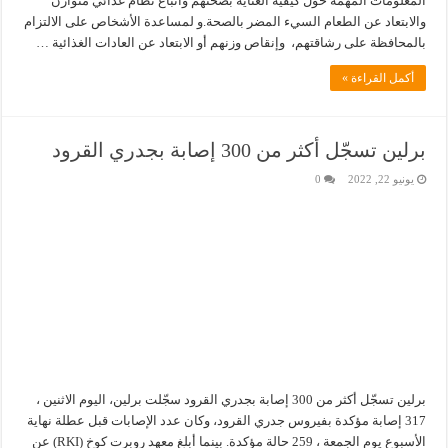
المعلومات المهمة حول كيفية العناية بصحتهم واتباع نظام غذائي متوازن
والابتعاد عن الطعام السيء المضر بالصحة.و لمساعدة الأشخاص على الالتزام
بالمحافظة على رشاقتهم، وإنقاص وزنهم أو الابتعاد عن العادات الغذائية …
أكمل القراءة »
برلين تسجّل أكثر من 300 إصابة بجدري القرود
يونيو 22, 2022
0
برلين تسجّل أكثر من 300 إصابة بجدري القرود سجّلت برلين، اليوم الاثنين ،
317 إصابة مؤكدة بفيروس جدري القرود، وكان عدد الإصابات قبل عطلة نهاية
الأسبوع يوم الجمعة ، 259 حالة مؤكدة. بينما أبلغ معهد روبرت كوخ (RKI) عن