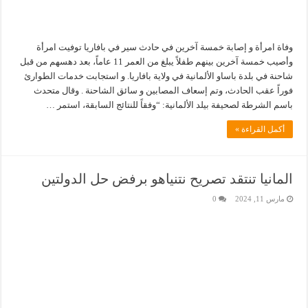
وفاة امرأة و إصابة خمسة آخرين في حادث سير في بافاريا توفيت امرأة
وأصيب خمسة آخرين بينهم طفلاً يبلغ من العمر 11 عاماً، بعد دهسهم من قبل
شاحنة في بلدة باساو الألمانية في ولاية بافاريا. و استجابت خدمات الطوارئ
فوراً عقب الحادث، وتم إسعاف المصابين و سائق الشاحنة . وقال متحدث
باسم الشرطة لصحيفة بيلد الألمانية: “وفقاً للنتائج السابقة، استمر …
أكمل القراءة »
المانيا تنتقد تصريح نتنياهو برفض حل الدولتين
مارس 11, 2024
0