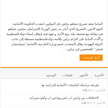
المانيا تنتقد تصريح نتنياهو برفض حل الدولتين انتقدت الحكومة الألمانية،
اليوم الاثنين، التصريح الذي أدلى به رئيس الوزراء الإسرائيلي بنيامين نتنياهو
في مقابلة مع صحيفة بيلد، يوم الأحد، و تعهد فيه بإيقاف إنشاء دولة فلسطينية.
و أكّدت ألمانيا على التزام برلين بإقامة دولة فلسطينية مستقلة إلى جانب
الدولة اليهودية. وقال المتحدث باسم وزارة الخارجية الألمانية “سيباستيان
فيشر”، للصحفيين في برلين، …
أكمل القراءة »
الأخيرة
الأشهر
تعليقات
الوسوم
طريقة مراسلة الجامعات الألمانية للدراسة بها
فبراير 5, 2020
6
الاختلافات بين واتس اب بلس وواتس اب وأهم مميزاته
أكتوبر 27, 2019
4