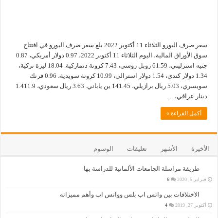
سعر صرف اليورو الثلاثاء 11 أكتوبر 2022 بلغ سعر صرف اليورو في افتتاح
سوق الأوراق المالية، اليوم الثلاثاء 11 أكتوبر 2022، 0.97 دولار أمريكي، 0.87
جنيه استرليني، 61.59 روبل روسي، 7.43 كرونة دنماركية. 18.04 ليرة تركية،
1.34 دولار كندي، 1.54 دولار استرالي، 10.99 كرونة سويدية، 0.96 فرنك
سويسري، 5.03 ريال برازيلي، 141.45 ين ياباني. 3.63 ريال سعودي، 1.411.9
دينار عراقي، …
أكمل القراءة »
الأخيرة
الأشهر
تعليقات
الوسوم
طريقة مراسلة الجامعات الألمانية للدراسة بها
فبراير 5, 2020
6
الاختلافات بين واتس اب بلس وواتس اب وأهم مميزاته
أكتوبر 27, 2019
4