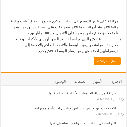
الموافقة على تغيير الدستور في المانيا لتمكين صندوق الدفاع أعلنت وزارة
المالية الألمانية، أنّ الحكومة الألمانية وافقت على تغيير الدستور بما يسمح
بإقامة صندق دفاع خاص معتمد على الائتمان من 100 مليار يورو
(107350000000 $) والذي تم اقتراحه بعد الغزو الروسي لأوكرانيا. و قالت
المعارضة المؤلفة من يمين الوسط والائتلاف الحاكم بالإضافة إلى
الديمقراطيين الاجتماعيين من يسار الوسط (SPD) وحزب …
أكمل القراءة »
الأخيرة
الأشهر
تعليقات
الوسوم
طريقة مراسلة الجامعات الألمانية للدراسة بها
فبراير 5, 2020
6
الاختلافات بين واتس اب بلس وواتس اب وأهم مميزاته
أكتوبر 27, 2019
4
الدراسة في المانيا 2020 واهم التفاصيل عنها