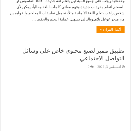
وحفظها.ويجب على جميع المبتدئين بتعلم لغة جديدة، اقتناء القاموس أو
المعجم لتعلم مفردات جديدة وفهم معاني كلمات اللغة.وحالياً، يمكن لأي
شخص راغب بتعلم اللغة الألمانية مثلاً، تحميل تطبيقات المعاجم والقواميس
من متجر غوغل بلاي.وبالتالي تسهيل عملية التعلم والحفظ …
أكمل القراءة »
تطبيق مميز لصنع محتوى خاص على وسائل
التواصل الاجتماعي
أغسطس 3, 2022
0