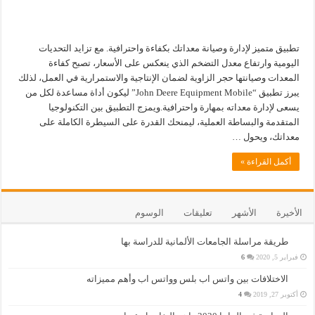
تطبيق متميز لإدارة وصيانة معداتك بكفاءة واحترافية. مع تزايد التحديات
اليومية وارتفاع معدل التضخم الذي ينعكس على الأسعار، تصبح كفاءة
المعدات وصيانتها حجر الزاوية لضمان الإنتاجية والاستمرارية في العمل، لذلك
يبرز تطبيق “John Deere Equipment Mobile” ليكون أداة مساعدة لكل من
يسعى لإدارة معداته بمهارة واحترافية.ويمزج التطبيق بين التكنولوجيا
المتقدمة والبساطة العملية، ليمنحك القدرة على السيطرة الكاملة على
معداتك، ويحول …
أكمل القراءة »
الأخيرة
الأشهر
تعليقات
الوسوم
طريقة مراسلة الجامعات الألمانية للدراسة بها
فبراير 5, 2020
6
الاختلافات بين واتس اب بلس وواتس اب وأهم مميزاته
أكتوبر 27, 2019
4