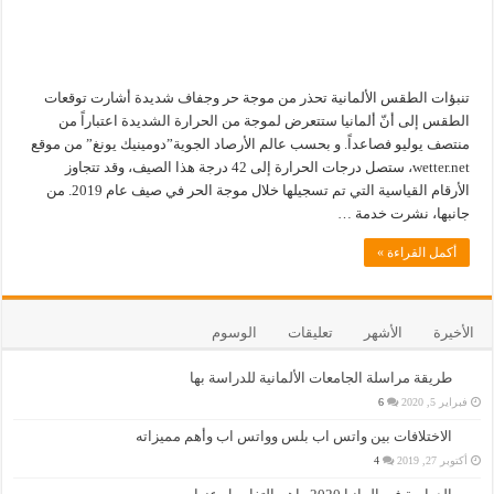
تنبؤات الطقس الألمانية تحذر من موجة حر وجفاف شديدة أشارت توقعات
الطقس إلى أنّ ألمانيا ستتعرض لموجة من الحرارة الشديدة اعتباراً من
منتصف يوليو فصاعداً. و بحسب عالم الأرصاد الجوية”دومينيك يونغ” من موقع
wetter.net، ستصل درجات الحرارة إلى 42 درجة هذا الصيف، وقد تتجاوز
الأرقام القياسية التي تم تسجيلها خلال موجة الحر في صيف عام 2019. من
جانبها، نشرت خدمة …
أكمل القراءة »
الأخيرة
الأشهر
تعليقات
الوسوم
طريقة مراسلة الجامعات الألمانية للدراسة بها
فبراير 5, 2020
6
الاختلافات بين واتس اب بلس وواتس اب وأهم مميزاته
أكتوبر 27, 2019
4