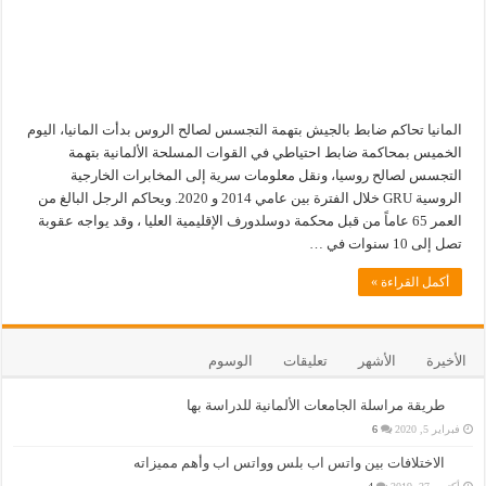
المانيا تحاكم ضابط بالجيش بتهمة التجسس لصالح الروس بدأت المانيا، اليوم
الخميس بمحاكمة ضابط احتياطي في القوات المسلحة الألمانية بتهمة
التجسس لصالح روسيا، ونقل معلومات سرية إلى المخابرات الخارجية
الروسية GRU خلال الفترة بين عامي 2014 و 2020. ويحاكم الرجل البالغ من
العمر 65 عاماً من قبل محكمة دوسلدورف الإقليمية العليا ، وقد يواجه عقوبة
تصل إلى 10 سنوات في …
أكمل القراءة »
الأخيرة
الأشهر
تعليقات
الوسوم
طريقة مراسلة الجامعات الألمانية للدراسة بها
فبراير 5, 2020
6
الاختلافات بين واتس اب بلس وواتس اب وأهم مميزاته