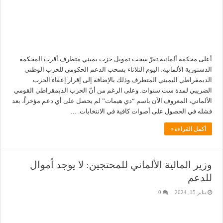
أعلى محكمة ألمانية تقرّ سحب تمويل حزب يميني متطرف أقرت المحكمة
الدستورية الألمانية، اليوم الثلاثاء بسحب الدعم الحكومي للحزب الوطني
الديمقراطي اليميني المتطرف.وذلك بالإضافة إلى إقرار إعفاء الحزب
الضريبي لمدة ست سنوات. وعلى الرغم من أنّ الحزب الديمقراطي القومي
الألماني، المعروف الآن باسم “دي هيمات” لم يحصل على أي دعم مؤخراً، بعد
فشله في الحصول على أصوات كافية في الانتخابات. …
أكمل القراءة »
وزير المالية الألماني للمحتجين: لا يوجد أموال
للدعم
يناير 15, 2024
0