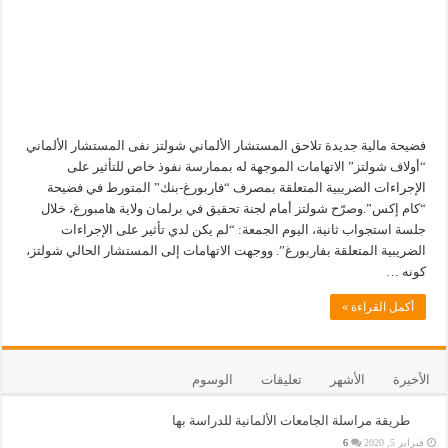
فضيحة مالية جديدة تلاحق المستشار الألماني شولتز نفى المستشار الألماني
“أولاف شولتز” الاتهامات الموجهة له بممارسة نفوذ خاص للتأثير على
الإجراءات الضريبية المتعلقة بمصرف “فاربورغ-بنك” المتورط في فضيحة
“كام إكس”.وصرّح شولتز أمام لجنة تحقيق في برلمان ولاية هامبورغ، خلال
جلسة استجواب ثانية، اليوم الجمعة: “لم يكن لدي تأثير على الإجراءات
الضريبية المتعلقة بفاربورغ”. ووجهت الاتهامات إلى المستشار الحالي شولتز،
كونه …
أكمل القراءة »
الأخيرة
الأشهر
تعليقات
الوسوم
طريقة مراسلة الجامعات الألمانية للدراسة بها
فبراير 5, 2020
6