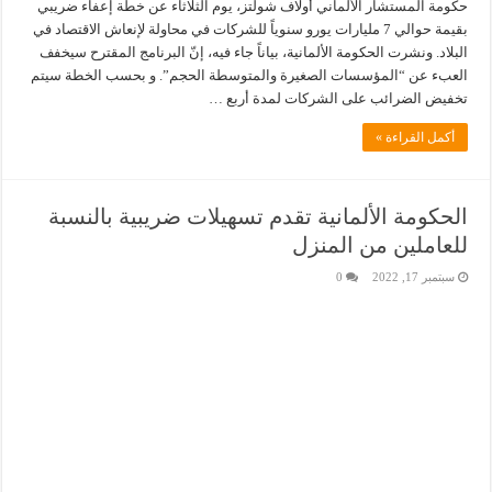
حكومة المستشار الألماني أولاف شولتز، يوم الثلاثاء عن خطة إعفاء ضريبي
بقيمة حوالي 7 مليارات يورو سنوياً للشركات في محاولة لإنعاش الاقتصاد في
البلاد. ونشرت الحكومة الألمانية، بياناً جاء فيه، إنّ البرنامج المقترح سيخفف
العبء عن “المؤسسات الصغيرة والمتوسطة الحجم”. و بحسب الخطة سيتم
تخفيض الضرائب على الشركات لمدة أربع …
أكمل القراءة »
الحكومة الألمانية تقدم تسهيلات ضريبية بالنسبة
للعاملين من المنزل
سبتمبر 17, 2022
0