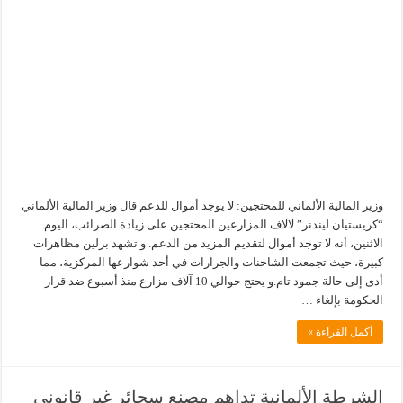
وزير المالية الألماني للمحتجين: لا يوجد أموال للدعم قال وزير المالية الألماني
“كريستيان ليندنر” لآلاف المزارعين المحتجين على زيادة الضرائب، اليوم
الاثنين، أنه لا توجد أموال لتقديم المزيد من الدعم. و تشهد برلين مظاهرات
كبيرة، حيث تجمعت الشاحنات والجرارات في أحد شوارعها المركزية، مما
أدى إلى حالة جمود تام.و يحتج حوالي 10 آلاف مزارع منذ أسبوع ضد قرار
الحكومة بإلغاء …
أكمل القراءة »
الشرطة الألمانية تداهم مصنع سجائر غير قانوني