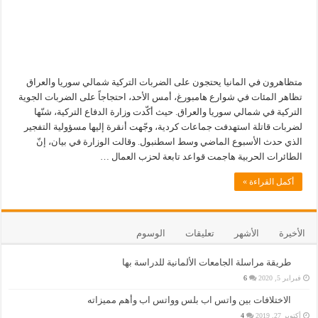
متظاهرون في المانيا يحتجون على الضربات التركية شمالي سوريا والعراق
تظاهر المئات في شوارع هامبورغ، أمس الأحد، احتجاجاً على الضربات الجوية
التركية في شمالي سوريا والعراق. حيث أكّدت وزارة الدفاع التركية، شنّها
لضربات قاتلة استهدفت جماعات كردية، وجّهت أنقرة إليها مسؤولية التفجير
الذي حدث الأسبوع الماضي وسط اسطنبول. وقالت الوزارة في بيان، إنّ
الطائرات الحربية هاجمت قواعد تابعة لحزب العمال …
أكمل القراءة »
الأخيرة
الأشهر
تعليقات
الوسوم
طريقة مراسلة الجامعات الألمانية للدراسة بها
فبراير 5, 2020
6
الاختلافات بين واتس اب بلس وواتس اب وأهم مميزاته
أكتوبر 27, 2019
4