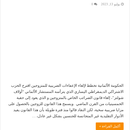
يوليو 13, 2023
0
الحكومة الألمانية تخطط لإلغاء الإعفاءات الضريبية للمتزوجين اقترح الحزب
الاشتراكي الديمقراطي اليساري الذي يترأسه المستشار الألماني “أولاف
شولتز”، إلغاء قانون الضرائب الخاص بالمتزوجين و الذي يعود إلى حقبة
الخمسينيات من القرن الماضي . ويسمح هذا القانون للزوجين بالحصول على
مزايا ضريبية سخية، لكن النقاد قالوا منذ فترة طويلة بأن هذا القانون يفيد
الأدوار التقليدية غير المتجانسة للجنسين بشكل غير عادل، …
أكمل القراءة »