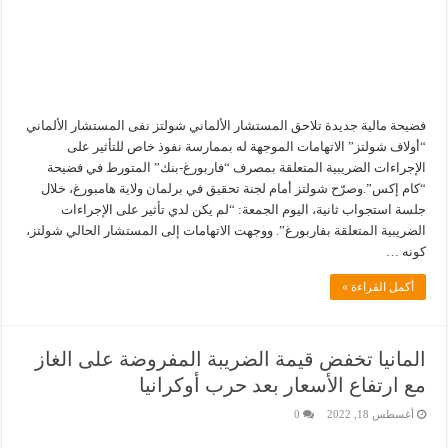
فضيحة مالية جديدة تلاحق المستشار الألماني شولتز نفى المستشار الألماني
“أولاف شولتز” الاتهامات الموجهة له بممارسة نفوذ خاص للتأثير على
الإجراءات الضريبية المتعلقة بمصرف “فاربورغ-بنك” المتورط في فضيحة
“كام إكس”.وصرّح شولتز أمام لجنة تحقيق في برلمان ولاية هامبورغ، خلال
جلسة استجواب ثانية، اليوم الجمعة: “لم يكن لدي تأثير على الإجراءات
الضريبية المتعلقة بفاربورغ”. ووجهت الاتهامات إلى المستشار الحالي شولتز،
كونه …
أكمل القراءة »
المانيا تخفض قيمة الضريبة المفروضة على الغاز
مع ارتفاع الأسعار بعد حرب أوكرانيا
أغسطس 18, 2022
0