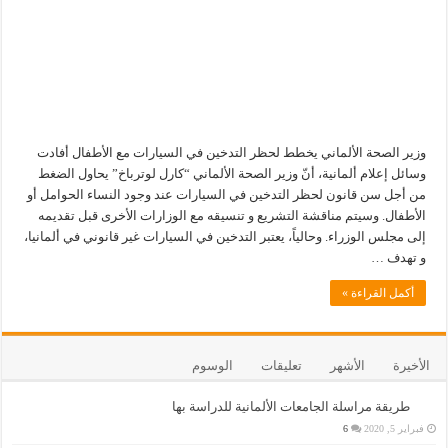
وزير الصحة الألماني يخطط لحظر التدخين في السيارات مع الأطفال أفادت
وسائل إعلام ألمانية، أنّ وزير الصحة الألماني “كارل لوترباخ” يحاول الضغط
من أجل سن قانون لحظر التدخين في السيارات عند وجود النساء الحوامل أو
الأطفال. وسيتم مناقشة التشريع و تنسيقه مع الوزارات الأخرى قبل تقديمه
إلى مجلس الوزراء. وحالياً، يعتبر التدخين في السيارات غير قانوني في ألمانيا،
و تهدف …
أكمل القراءة »
الأخيرة
الأشهر
تعليقات
الوسوم
طريقة مراسلة الجامعات الألمانية للدراسة بها
فبراير 5, 2020
6