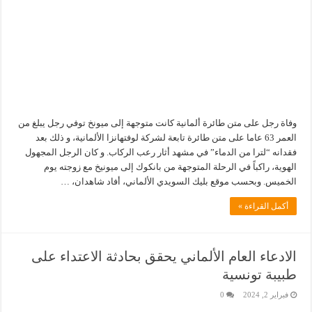
وفاة رجل على متن طائرة ألمانية كانت متوجهة إلى ميونخ توفي رجل يبلغ من
العمر 63 عاما على متن طائرة تابعة لشركة لوفتهانزا الألمانية، و ذلك بعد
فقدانه “لترا من الدماء” في مشهد أثار رعب الركاب. و كان الرجل المجهول
الهوية، راكباً في الرحلة المتوجهة من بانكوك إلى ميونيخ مع زوجته يوم
الخميس. وبحسب موقع بليك السويدي الألماني، أفاد شاهدان، …
أكمل القراءة »
الادعاء العام الألماني يحقق بحادثة الاعتداء على
طبيبة تونسية
فبراير 2, 2024
0