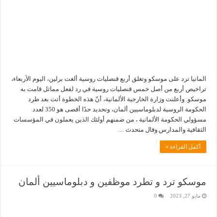
المانيا ترد على موسكو وتغلق أربع قنصليات روسية ألغت برلين، اليوم الأربعاء،
تراخيص أربع من أصل خمس قنصليات روسية في رد لفعل مماثل قامت به
موسكو. وأعلنت وزارة الخارجية الألمانية، أنّ هذه الخطوة أتت بعد طرد
الحكومة الروسية لدبلوماسيين ألمان، وتحديد حدًا أقصى هو 350 لعدد
مسؤولي الحكومة الألمانية ، من ضمنهم أولئك الذين يعملون في المؤسسات
الثقافية والمدارس.وقال متحدث …
أكمل القراءة »
موسكو ترد و تطرد موظفين و دبلوماسيين ألمان
مايو 27, 2023
0