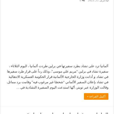
أبريل 11, 2023
0
ألمانيا ترد على تشاد بطرد سفيرتها في برلين طردت ألمانيا ، اليوم الثلاثاء ،
سفيرة تشاد في برلين “مريم علي موسى”، وذلك رداً على قرار طرد سفيرها
في تشاد. و أدانت وزارة الخارجية الألمانية قرار الحكومة العسكرية الانتقالية
في تشاد بإعلان السفير الألماني “شخصًا غير مرغوب فيه” وقامت برد مماثل.
وقالت الوزارة عبر تويتر، أنّها استدعت اليوم السفيرة التشادية في …
أكمل القراءة »