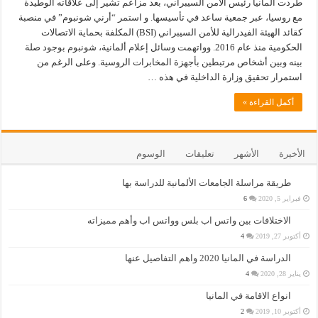
طردت المانيا رئيس الأمن السيبراني، بعد مزاعم تشير إلى علاقاته الوطيدة
مع روسيا، عبر جمعية ساعد في تأسيسها. و استمر “أرني شونبوم” في منصبة
كقائد الهيئة الفيدرالية للأمن السيبراني (BSI) المكلفة بحماية الاتصالات
الحكومية منذ عام 2016. وواتهمت وسائل إعلام ألمانية، شونبوم بوجود صلة
بينه وبين أشخاص مرتبطين بأجهزة المخابرات الروسية. وعلى الرغم من
استمرار تحقيق وزارة الداخلية في هذه …
أكمل القراءة »
الأخيرة
الأشهر
تعليقات
الوسوم
طريقة مراسلة الجامعات الألمانية للدراسة بها
فبراير 5, 2020
6
الاختلافات بين واتس اب بلس وواتس اب وأهم مميزاته
أكتوبر 27, 2019
4
الدراسة في المانيا 2020 واهم التفاصيل عنها
يناير 28, 2020
4
انواع الاقامة في المانيا
أكتوبر 10, 2019
2