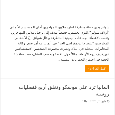
شولتز يدين خطة متطرفة لطرد ملايين المهاجرين أدان المستشار الألماني
“أولاف شولتز”،اليوم الخميس، خططاً تهدف إلى ترحيل ملايين المهاجربن
وتنسب لأعضاء الجماعات اليمينية المتطرفة.و قال شولتز، إنّ الأشخاص
المعارضين “للنظام الديمقراطي الحر” في ألمانيا هو أمر يخص وكالة
المخابرات المحلية في البلاد. ونشرت مجموعة الصحفيين الاستقصائيين
كوريكتيف، يوم الأربعاء، مقالاً حول الخطة.وبحسب المقال، تمت مناقشة
الخطة في اجتماع للجماعات اليمينية …
أكمل القراءة »
المانيا ترد على موسكو وتغلق أربع قنصليات
روسية
مايو 31, 2023
0