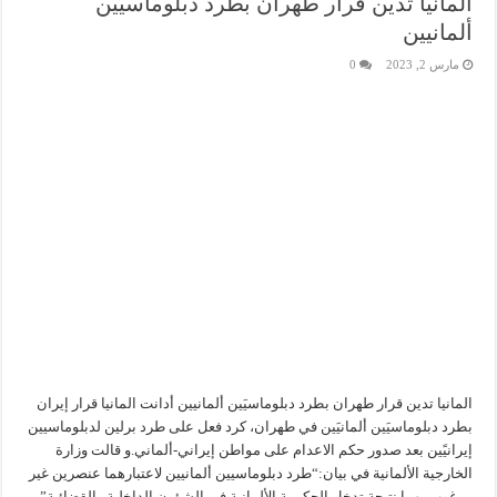
المانيا تدين قرار طهران بطرد دبلوماسيَين
ألمانيين
مارس 2, 2023
0
المانيا تدين قرار طهران بطرد دبلوماسيَين ألمانيين أدانت المانيا قرار إيران
بطرد دبلوماسيَين ألمانيَين في طهران، كرد فعل على طرد برلين لدبلوماسيين
إيرانيًين بعد صدور حكم الاعدام على مواطن إيراني-ألماني.و قالت وزارة
الخارجية الألمانية في بيان:“طرد دبلوماسيين ألمانيين لاعتبارهما عنصرين غير
مرغوب بهما نتيجة تدخل الحكومة الألمانية في الشؤون الداخلية والقضائية” .