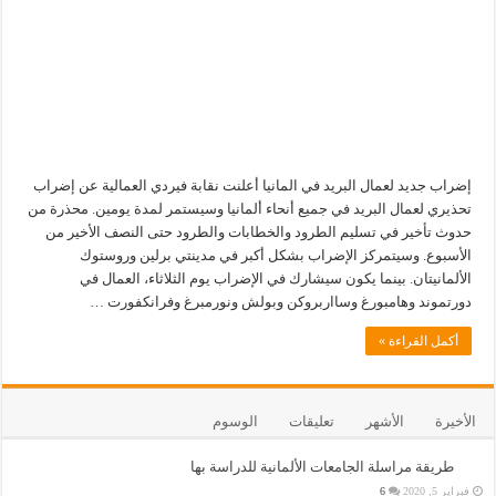
إضراب جديد لعمال البريد في المانيا أعلنت نقابة فيردي العمالية عن إضراب
تحذيري لعمال البريد في جميع أنحاء ألمانيا وسيستمر لمدة يومين. محذرة من
حدوث تأخير في تسليم الطرود والخطابات والطرود حتى النصف الأخير من
الأسبوع. وسيتمركز الإضراب بشكل أكبر في مدينتي برلين وروستوك
الألمانيتان. بينما يكون سيشارك في الإضراب يوم الثلاثاء، العمال في
دورتموند وهامبورغ وسااربروكن وبولش ونورمبرغ وفرانكفورت …
أكمل القراءة »
الأخيرة
الأشهر
تعليقات
الوسوم
طريقة مراسلة الجامعات الألمانية للدراسة بها
فبراير 5, 2020
6