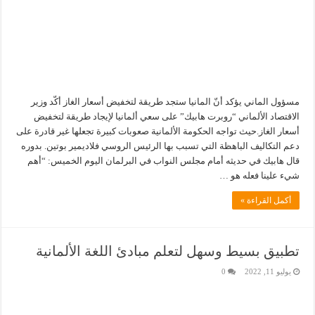
مسؤول الماني يؤكد أنّ المانيا ستجد طريقة لتخفيض أسعار الغاز أكّد وزير
الاقتصاد الألماني “روبرت هابيك” على سعي ألمانيا لإيجاد طريقة لتخفيض
أسعار الغاز.حيث تواجه الحكومة الألمانية صعوبات كبيرة تجعلها غير قادرة على
دعم التكاليف الباهظة التي تسبب بها الرئيس الروسي فلاديمير بوتين. بدوره
قال هابيك في حديثه أمام مجلس النواب في البرلمان اليوم الخميس: “أهم
شيء علينا فعله هو …
أكمل القراءة »
تطبيق بسيط وسهل لتعلم مبادئ اللغة الألمانية
يوليو 11, 2022
0