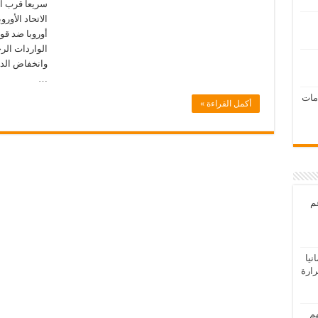
سريعاً قرب ال
الاتحاد الأور
أوروبا ضد قو
الواردات الرخ
وانخفاض الدخ
…
امات
أكمل القراءة »
عم
يا
رارة
هم