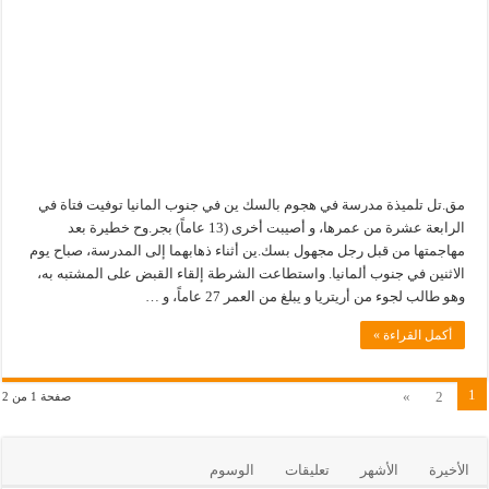
مق.تل تلميذة مدرسة في هجوم بالسك ين في جنوب المانيا توفيت فتاة في
الرابعة عشرة من عمرها، و أصيبت أخرى (13 عاماً) بجر.وح خطيرة بعد
مهاجمتها من قبل رجل مجهول بسك.ين أثناء ذهابهما إلى المدرسة، صباح يوم
الاثنين في جنوب ألمانيا. واستطاعت الشرطة إلقاء القبض على المشتبه به،
وهو طالب لجوء من أريتريا و يبلغ من العمر 27 عاماً، و …
أكمل القراءة »
1
»
2
صفحة 1 من 2
الأخيرة
الأشهر
تعليقات
الوسوم