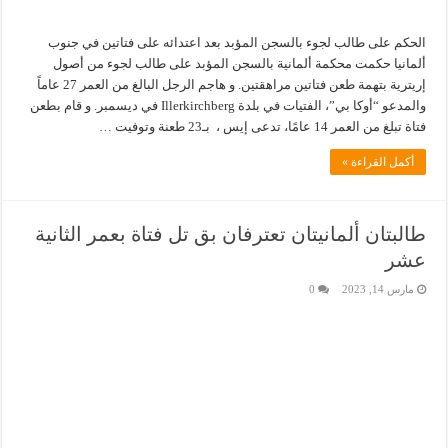
الحكم على طالب لجوء بالسجن المؤبد بعد اعتدائه على فتاتين في جنوب
ألمانيا حكمت محكمة ألمانية بالسجن المؤبد على طالب لجوء من أصول
إريترية بتهمة طعن فتاتين مراهقتين. و هاجم الرجل البالغ من العمر 27 عاماً
والمدعو “أوكا بي”، الفتيات في بلدة Illerkirchberg في ديسمبر. و قام بطعن
فتاة تبلغ من العمر 14 عامًا، تدعى إيس ، بـ23 طعنة وتوفيت …
أكمل القراءة »
طالبتان ألمانيتان تعترفان بق تل فتاة بعمر الثانية
عشر
مارس 14, 2023
0