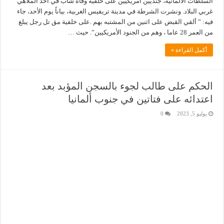
السلطات الألمانية، جنديين أمريكيين على خلفية وفاة شاب في أحد الملاهي
غربي البلاد. ونشرت الشرطة في مدينة تريفيس الغربية، بياناً يوم الأحد، جاء
فيه: ” ألقي القبض على اثنين من المشتبه بهم .على خلفية مق تل رجل يبلغ
من العمر 28 عاما ، وهم من الجنود الأمريكيين”. حيث …
أكمل القراءة »
الحكم على طالب لجوء بالسجن المؤبد بعد
اعتدائه على فتاتين في جنوب ألمانيا
يوليو 5, 2023
0