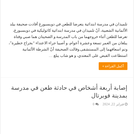
تلميذان في مدرسة ابتدائية يتعرضا للطعن في دويسبورغ أفادت صحيفة بيلد
الألمانية الشعبية، أنّ تلميذان في مدرسة ابتدائية كاثوليكية في دويسبورغ،
تعرضا للطعن أثناء خروجهما من باب المدرسة.و الضحيتان هما صبي وفتاة
يبلغان من العمر تسعة وعشرة أعوام، و أصيبا جراء الاعتداء “بجراح خطيرة”،
وتم اسعافهما إلى المستشفى.وقالت الصحيفة أنّ الشرطة الألمانية
استطاعت القبض على المعتدي، و هو شاب يبلغ …
أكمل القراءة »
إصابة أربعة أشخاص في حادثة طعن في مدرسة
بمدينة فوبرتال
فبراير 22, 2024
0