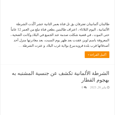
طالبتان ألمانيتان تعترفان بق تل فتاة بعمر الثانية عشر أكّدت الشرطة
الألمانية ، اليوم الثلاثاء ، اعتراف طالبتين بطعن فتاة تبلغ من العمر 12 عاماً
حتى الموت ، في قضية شكلت صدمة عند الجميع في البلاد.وكانت الضحية ،
المعروفة باسم لويز، فقدت بعد ظهر يوم السبت، بعد مغادرتها منزل أحد
أصدقائها قرب بلدة فرويدنبرغ بولاية غرب البلاد. و عثرت الشرطة …
أكمل القراءة »
الشرطة الألمانية تكشف عن جنسية المشتبه به
بهجوم القطار
يناير 26, 2023
0