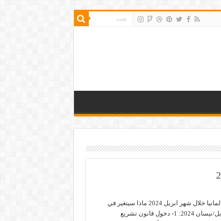
أهم التغييرات في المانيا خلال شهر ابريل 2024 ماذا سيتغير في
المانيا في شهر أبريل/نيسان 2024: 1- دخول قانون تشريع