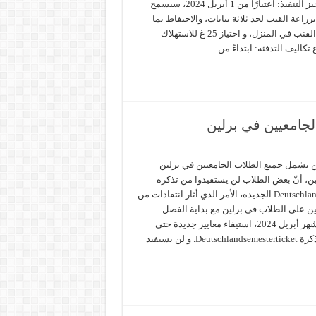
الحشيش الجزئي حيز التنفيذ: اعتبارًا من 1 أبريل 2024، سيسمح
 بزراعة القنب لحد ثلاثة نباتات، والاحتفاظ بما
يصل إلى 50 غ من القنب في المنزل، و احتياز 25 غ للاستهلاك
لجامعيين في برلين
لن تشمل جميع الطلاب الجامعيين في برلين
ن، أنّ بعض الطلاب لن يستفيدوا من تذكرة
النقل Deutschlandsemesterticket الجديدة، الأمر الذي أثار انتقادات من
ين على الطلاب في برلين مع بداية الفصل
الدراسي الصيفي في شهر أبريل 2024، استيفاء معايير جديدة حتى
يتأهلوا للحصول على تذكرة Deutschlandsemesterticket. و لن يستفيد