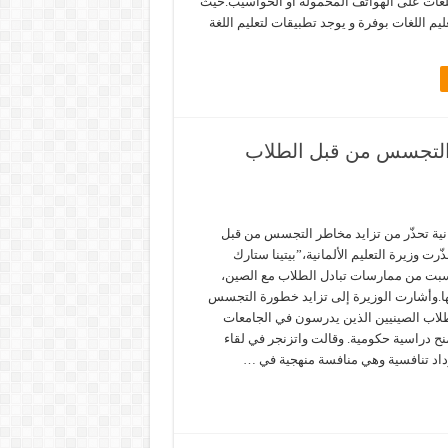
للغات على الهواتف المحمولة أو الحواسيب.حيث
يم اللغات بوفرة و يوجد تطبيقات لتعليم اللغة
طر التجسس من قبل الطلاب
مانية تحذّر من تزايد مخاطر التجسس من قبل
رت وزيرة التعليم الألمانية،”بيتينا ستارك
لسبت من ممارسات تبادل الطلاب مع الصين،
ا.وأشارت الوزيرة إلى تزايد خطورة التجسس
لاب الصينيين الذين يدرسون في الجامعات
نح دراسية حكومية. وقالت واتزنجر في لقاء
اد تنافسية وهي منافسة منهجية في …