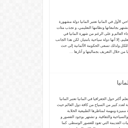
ي الأول في المانيا تعتبر المانيا دولة مشهورة
تهر بجامعاتها ونظامها التعليمي، و تجذب مئات
ء العالم.و على الرغم من شهرة المانيا في
ليم، إلا أنها دولة سياحية بامتياز، لكن هذا الجانب
للكل.ولذلك تسعى الحكومة الألمانية إلى حث
يا من خلال التعريف بجماليتها و آثارها …
انيا
م أكثر حول الجغرافيا في المانيا تعتبر المانيا
 لعدد كبير من السياح من كافة دول العالم.حيث
 مميزة ومهمة لمناظرها الطبيعية الخلابة
 والسياحية والثقافية. و تشتهر بوجود القصور و
ئيات القديمة التي تعود للعصور الوسطى. كما