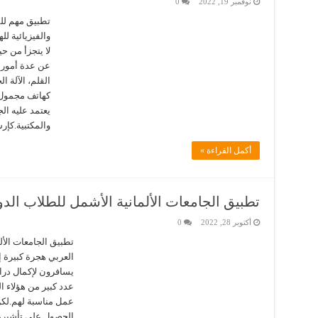
نوفمبر 19, 2022
0
تطبيق مهم للق
والفيزيائية ل
لا يتجزأ من ح
عن عدة أمور مث
القلم، الآلة ا
كهاتف مجمول لل
يعتمد عليه ال
والمكتبية.كإ
أكمل القراءة »
تطبيق الجامعات الألمانية الأشمل للطلاب الدو
أكتوبر 28, 2022
0
تطبيق الجامعات الأل
العربي هجرة كبيرة إ
يسافرون لإكمال دراس
عدد كبير من هؤلاء 
عمل مناسبة لهم.لكن 
الحصول على تأشيرة ف