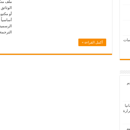
ملف متكا
الوثائق 
أو مكتوبة
أساسياً
الرسمية 
الترجمة 
امات
أكمل القراءة »
عم
يا
رارة
هم