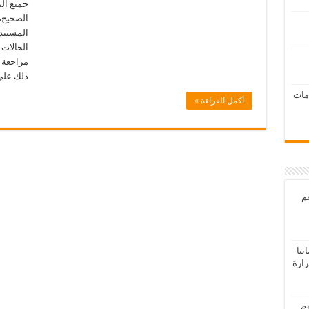
جميع ال
الصحيح،
المستند
الحالات 
مراجعة ق
ذلك على
امات
أكمل القراءة »
عم
يا
رارة
هم