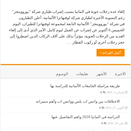
إلغاء عدة رحلات جوية في المانيا بسبب إضراب طياري شركة “يورووينجز”
رغم التسوية الأخيرة لطياري شركة لوفتهانزا الألمانية، أعلن الطيارون
في شركة “يورووينجز” الألمانية التابعة لمجموعة لوفتهانزا للطيران، اليوم
الخميس 6 أكتوبر عن إضراب عن العمل ليوم كامل. الأمر الذي أدى إلى إلغاء
العديد من الرحلات الجوية، مؤثراً بذلك على آلاف الركاب الذين اضطروا إلى
حجز رحلات أخرى أو ركوب القطار. …
أكمل القراءة »
الأخيرة
الأشهر
تعليقات
الوسوم
طريقة مراسلة الجامعات الألمانية للدراسة بها
فبراير 5, 2020
6
الاختلافات بين واتس اب بلس وواتس اب وأهم مميزاته
أكتوبر 27, 2019
4
الدراسة في المانيا 2020 واهم التفاصيل عنها
يناير 28, 2020
4