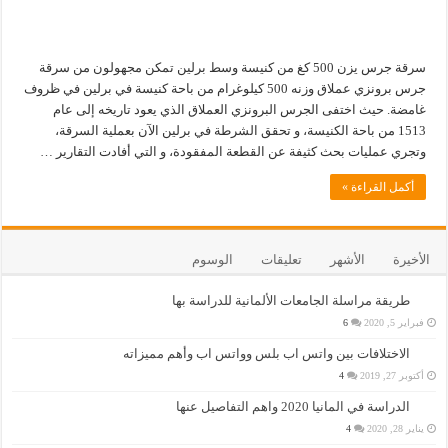
سرقة جرس يزن 500 كغ من كنيسة وسط برلين تمكن مجهولون من سرقة
جرس برونزي عملاق وزنه 500 كيلوغرام من باحة كنيسة في برلين في ظروف
غامضة. حيث اختفى الجرس البرونزي العملاق الذي يعود تاريخه إلى عام
1513 من باحة الكنيسة، و تحقق الشرطة في برلين الآن بعملية السرقة،
وتجري عمليات بحث كثيفة عن القطعة المفقودة، و التي أفادت التقارير …
أكمل القراءة »
الأخيرة
الأشهر
تعليقات
الوسوم
طريقة مراسلة الجامعات الألمانية للدراسة بها
فبراير 5, 2020
6
الاختلافات بين واتس اب بلس وواتس اب وأهم مميزاته
أكتوبر 27, 2019
4
الدراسة في المانيا 2020 واهم التفاصيل عنها
يناير 28, 2020
4