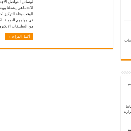
لوسائل التواصل الاج
الاجتماعي يشغلنا ويبع
الوقت وقلة التركيز أح
في مهامهم اليومية، ل
من التطبيقات الالكترو
أكمل القراءة »
امات
عم
يا
رارة
هم