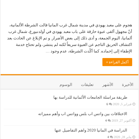
هجوم على معبد يهودي في مدينة شمال غرب المانيا قالت الشرطة الألمانية،
أنّ مجهول ألقى عبوة حارقة على باب معبد يهودي في أولدنبورغ، شمال غرب
ألمانيا، اليوم الجمعة، و أدى ذلك إلى بعض الأضرار. و تم الإبلاغ عن الحادث بعد
اكتشاف الحريق الناجم عن العبوة سريعاً لكنه لم ينتشر، ولم تحتاج خدمة
الإطفاء إلى إخماده. كما أكّدت الشرطة، عدم وجود …
أكمل القراءة »
الأخيرة
الأشهر
تعليقات
الوسوم
طريقة مراسلة الجامعات الألمانية للدراسة بها
فبراير 5, 2020
6
الاختلافات بين واتس اب بلس وواتس اب وأهم مميزاته
أكتوبر 27, 2019
4
الدراسة في المانيا 2020 واهم التفاصيل عنها
يناير 28, 2020
4