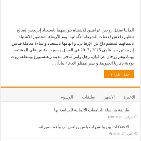
المانيا تعتقل زوجين عراقيين للاشتباه بتورطهما باستعباد إيزيديين لصالح
تنظيم داعش اعتقلت الشرطة الألمانية، يوم الأربعاء، شخصين للاشتباه
بانتمائهما لتنظيم داع ش الإرها بي، و اتهامها باستعباد وإساءة معاملة فتاتين
إيزيديتين بين عامي 2015 و2017 في العراق وسوريا. وقبض على المشتبه
بهما، وهم زوجان عراقيان، رجل وامرأة، في مدينة ريغنسبورغ ومنطقة روث
بولاية بافاريا الجنوبية. و نشر ممثلو الادعاء بياناً، …
أكمل القراءة »
الأخيرة
الأشهر
تعليقات
الوسوم
طريقة مراسلة الجامعات الألمانية للدراسة بها
فبراير 5, 2020
6
الاختلافات بين واتس اب بلس وواتس اب وأهم مميزاته
أكتوبر 27, 2019
4