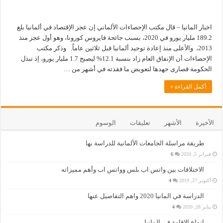
اخبار المانيا – قال مكتب الإحصاءات الألماني إن عجز الإقتصاد في ألمانيا بلغ
189.2 مليار يورو في 2020، بسبب جائحة فايروس كورونا، وهو أول عجز منذ
2013، والأعلى منذ إعادة توحيد ألمانيا قبل ثلاثين عاماً. وذكر مكتب
الإحصاءات أن الإنفاق العام زاد بنسبة 12.1% ليصبح 1.7 مليار يورو، إذ تبذل
الحكومة قصارى جهدها لتعويض ما فقدته في أشهر من …
أكمل القراءة »
الأخيرة
الأشهر
تعليقات
الوسوم
طريقة مراسلة الجامعات الألمانية للدراسة بها
فبراير 5, 2020
6
الاختلافات بين واتس اب بلس وواتس اب وأهم مميزاته
أكتوبر 27, 2019
4
الدراسة في المانيا 2020 واهم التفاصيل عنها
يناير 28, 2020
4
انواع الاقامة في المانيا