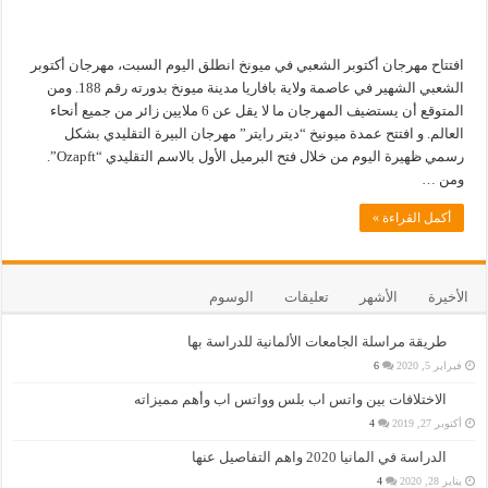
افتتاح مهرجان أكتوبر الشعبي في ميونخ انطلق اليوم السبت، مهرجان أكتوبر
الشعبي الشهير في عاصمة ولاية بافاريا مدينة ميونخ بدورته رقم 188. ومن
المتوقع أن يستضيف المهرجان ما لا يقل عن 6 ملايين زائر من جميع أنحاء
العالم. و افتتح عمدة ميونيخ “ديتر رايتر” مهرجان البيرة التقليدي بشكل
رسمي ظهيرة اليوم من خلال فتح البرميل الأول بالاسم التقليدي “Ozapft”.
ومن …
أكمل القراءة »
الأخيرة
الأشهر
تعليقات
الوسوم
طريقة مراسلة الجامعات الألمانية للدراسة بها
فبراير 5, 2020
6
الاختلافات بين واتس اب بلس وواتس اب وأهم مميزاته
أكتوبر 27, 2019
4
الدراسة في المانيا 2020 واهم التفاصيل عنها
يناير 28, 2020
4