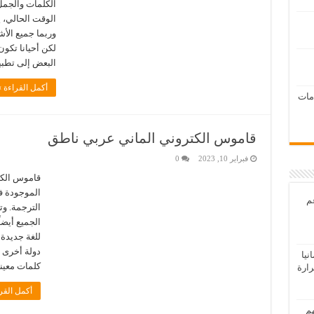
الكلمات والجمل
الوقت الحالي، 
وربما جميع الأ
لكن أحيانا تكون
البعض إلى تطب
أكمل القراءة »
امات
قاموس الكتروني الماني عربي ناطق
فبراير 10, 2023
0
قاموس الكت
الموجودة ف
عم
الترجمة. وت
الجميع أيض
للغة جديدة 
دولة أخرى ل
يا
كلمات معينة
رارة
أكمل القر
هم