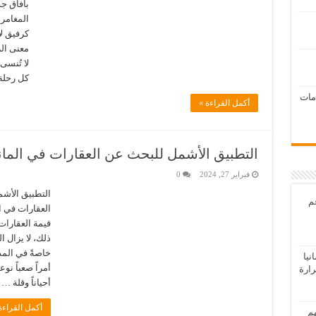
بآفاق ج
كرفيق ل
معنى ال
لا تُنسى
كل رحلة
امات
أكمل القراءة »
التطبيق الأشمل للبحث عن العقارات في الماني
فبراير 27, 2024
0
التطبيق الأشم
عم
العقارات في ا
قيمة العقارات
ذلك، لا يزال 
خاصةً في المد
يا
أمراً صعباً نو
رارة
أحياناً وقلة …
أكمل القراءة
هم