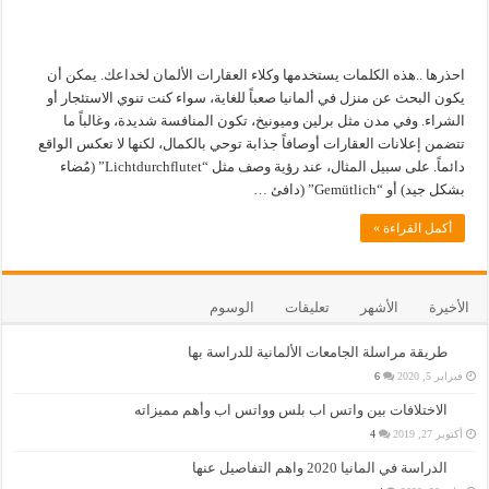
احذرها ..هذه الكلمات يستخدمها وكلاء العقارات الألمان لخداعك. يمكن أن
يكون البحث عن منزل في ألمانيا صعباً للغاية، سواء كنت تنوي الاستئجار أو
الشراء. وفي مدن مثل برلين وميونيخ، تكون المنافسة شديدة، وغالباً ما
تتضمن إعلانات العقارات أوصافاً جذابة توحي بالكمال، لكنها لا تعكس الواقع
دائماً. على سبيل المثال، عند رؤية وصف مثل “Lichtdurchflutet” (مُضاء
بشكل جيد) أو “Gemütlich” (دافئ …
أكمل القراءة »
الأخيرة
الأشهر
تعليقات
الوسوم
طريقة مراسلة الجامعات الألمانية للدراسة بها
فبراير 5, 2020
6
الاختلافات بين واتس اب بلس وواتس اب وأهم مميزاته
أكتوبر 27, 2019
4
الدراسة في المانيا 2020 واهم التفاصيل عنها