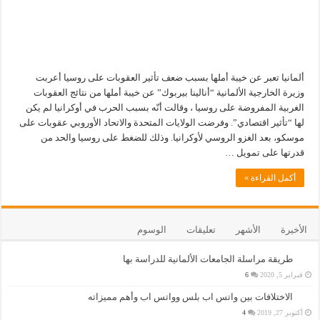
ألمانيا تعبر عن خيبة أملها بسبب ضعف تأثير العقوبات على روسيا أعربت
وزيرة الخارجية الألمانية “أنالينا بيربوك” عن خيبة أملها من نتائج العقوبات
الغربية المفروضة على روسيا ، وقالت أنّه بسبب الحرب في أوكرانيا لم يكن
لها “تأثير اقتصادي”. وفرضت الولايات المتحدة والاتحاد الأوروبي عقوبات على
موسكو، بعد الغزو الروسي لأوكرانيا. وذلك للضغط على روسيا والحد من
قدرتها على تمويل …
أكمل القراءة »
الأخيرة
الأشهر
تعليقات
الوسوم
طريقة مراسلة الجامعات الألمانية للدراسة بها
فبراير 5, 2020
6
الاختلافات بين واتس اب بلس وواتس اب وأهم مميزاته
أكتوبر 27, 2019
4