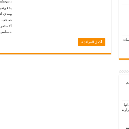
بدء وظيف
ومدى انس
صاحب ال
الاستقرا
حساسية
امات
أكمل القراءة »
عم
يا
رارة
هم