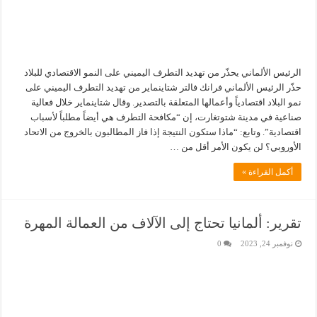
الرئيس الألماني يحذّر من تهديد التطرف اليميني على النمو الاقتصادي للبلاد
حذّر الرئيس الألماني فرانك فالتر شتاينماير من تهديد التطرف اليميني على
نمو البلاد اقتصادياً وأعمالها المتعلقة بالتصدير. وقال شتاينماير خلال فعالية
صناعية في مدينة شتوتغارت، إن “مكافحة التطرف هي أيضاً مطلباً لأسباب
اقتصادية”. وتابع: “ماذا ستكون النتيجة إذا فاز المطالبون بالخروج من الاتحاد
الأوروبي؟ لن يكون الأمر أقل من …
أكمل القراءة »
تقرير: ألمانيا تحتاج إلى الآلاف من العمالة المهرة
نوفمبر 24, 2023
0