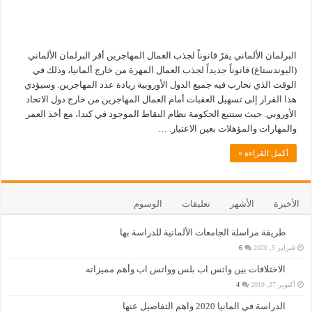
البرلمان الألماني يقرّ قانوناً لجذب العمال المهاجرين أقر البرلمان الألماني
(البوندستاغ) قانوناً جديداً لجذب العمال المهرة من خارج ألمانيا، وذلك في
الوقت الذي تحارب فيه جميع الدول الأوروبية زيادة عدد المهاجرين. وسيؤدي
هذا القرار إلى تسهيل العقبات أمام العمال المهاجرين من خارج دول الاتحاد
الأوروبي. حيث ستتبع الحكومة نظام النقاط الموجود في كندا، مع أخذ العمر
والمهارات والمؤهلات بعين الاعتبار. …
أكمل القراءة »
الأخيرة
الأشهر
تعليقات
الوسوم
طريقة مراسلة الجامعات الألمانية للدراسة بها
فبراير 5, 2020
6
الاختلافات بين واتس اب بلس وواتس اب وأهم مميزاته
أكتوبر 27, 2019
4
الدراسة في المانيا 2020 واهم التفاصيل عنها