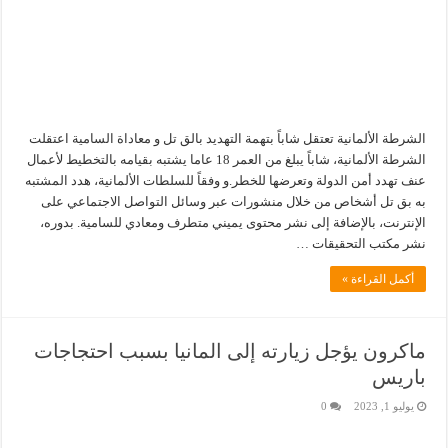
الشرطة الألمانية تعتقل شاباً بتهمة التهديد بالق تل و معاداة السامية اعتقلت
الشرطة الألمانية، شاباً يبلغ من العمر 18 عاما يشتبه بقيامه بالتخطيط لأعمال
عنف تهدد أمن الدولة وتعرضها للخطر.و وفقاً للسلطات الألمانية، هدد المشتبه
به بق تل أشخاص من خلال منشورات عبر وسائل التواصل الاجتماعي على
الإنترنت، بالإضافة إلى نشر محتوى يميني متطرف ومعادي للسامية. بدوره،
نشر مكتب التحقيقات …
أكمل القراءة »
ماكرون يؤجل زيارته إلى المانيا بسبب احتجاجات
باريس
يوليو 1, 2023
0