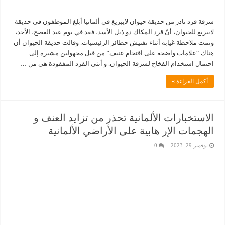
سرقة قرد نادر من حديقة حيوان لايبزيغ في ألمانيا أبلغ الموظفون في حديقة
لايبزيغ للحيوان، أنّ قرد المكاك ذو ذيل الأسد، فقد في يوم عيد الفصح، الأحد،
وتمت ملاحظة غيابه أثناء تفتيش حظائر الرئيسيات. وقالت حديقة الحيوان أن
هناك “علامات واضحة على اقتحام عنيف” من قبل مجهولين مشيرة إلى
احتمال استخدام الفخاخ لسرقة الحيوان. و أنثى القرد المفقودة هي من …
أكمل القراءة »
الاستخبارات الألمانية تحذر من تزايد العنف و
الهجمات الإر هابية على الأراضي الألمانية
نوفمبر 29, 2023
0