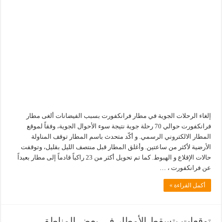
إلغاء الرحلات الجوية في مطار فرانكفورت بسبب الفيضانات ألغى مطار
فرانكفورت حوالي 70 رحلة جوية نتيجة سوء الأحوال الجوية، وفقاً لموقع
المطار الالكتروني الرسمي. و أكّد متحدث باسم المطار توقف المناولة
الأرضية لأكثر من ساعتين. وأغلق المطار قبل منتصف الليل بقليل، وتوقفت
حالات الإقلاع و الهبوط. كما تم تحويل أكثر من 23 راكباً قادماً إلى مطار بعيداً
عن فرانكفورت ، …
أكمل القراءة »
توقعات بتسقط الأمطار في بعض المناطق