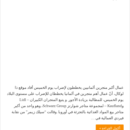
عمال أكبر متجرين ألمانيين يخططون لإضراب يوم الخميس أفاد موقع ذا
لوكال، أنّ عمال أهم متجرين في ألمانيا يخططان للإضراب على مستوى البلاد
يوم الخميس، للمطالبة بزيادة الأجور. و يتبع المتجران الكبيران – Lidl
وKaufland – لمجموعة متاجر شوارتز Schwarz Group، وهو واحد من أكبر
متاجر بيع المواد الغذائية بالتجزئة في أوروبا. وقالت “سيلك زيمر” من نقابة
فيردي العمالية في …
أكمل القراءة »