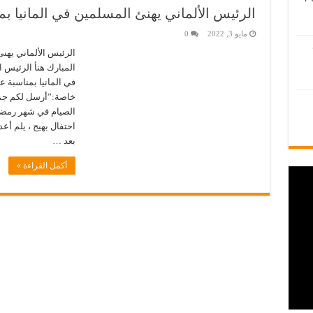
الرئيس الألماني يهنئ المسلمين في المانيا بم
مايو 3, 2022
0
الرئيس الألماني يهنئ
المبارك هنأ الرئيس ا
في المانيا بمناسبة ع
خاصة:”أرسل لكم جميعا
الصيام في شهر رمضان 
احتفال بهيج ، يلم أع
بعد …
أكمل القراءة »