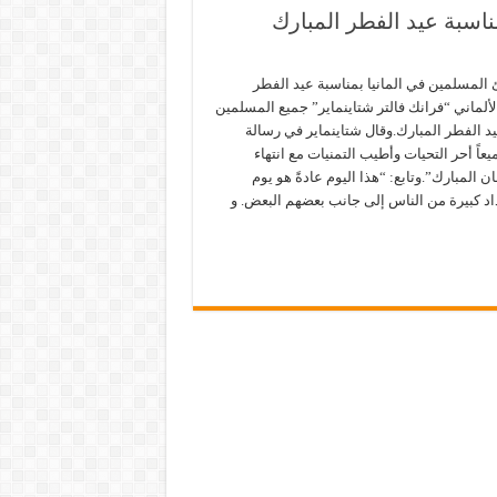
ناسبة عيد الفطر المبارك
 المسلمين في المانيا بمناسبة عيد الفطر
لألماني “فرانك فالتر شتاينماير” جميع المسلمين
يد الفطر المبارك.وقال شتاينماير في رسالة
ً أحر التحيات وأطيب التمنيات مع انتهاء
المبارك”.وتابع: “هذا اليوم عادةً هو يوم
داد كبيرة من الناس إلى جانب بعضهم البعض. و