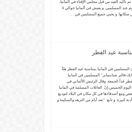
ء 10 أبريل. و تم تأكيد العيد من قبل مجلس الإفتاء في ألمانيا،
و بذلك ينتهي شهر الصوم عند المسلمين. و يعيش في ألمانيا حوالي 4
ناسبة عيد الفطر
 المسلمين في المانيا بمناسبة عيد الفطر هنّأ
نك-فالتر شتاينماير” المسلمين في المانيا
طر غداً الجمعة. وقال الرئيس الألماني في
ليوم الخميس،إنّ العائلات المسلمة في المانيا
عض ومع أصدقاءها في كل مكان في البلاد لتوديع
بة كبيرة. و تابع: “بعد أيام من التزهد والسكينة و