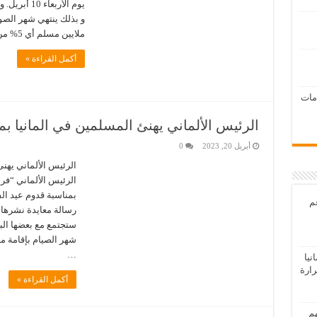
يوم الأربعا
ملايين مسلم أي 5% من سكانها. و يحيي جميع المسلمين في …
أكمل القراءة »
امات
الرئيس الألماني يهنئ المسلمين في المانيا بم
أبريل 20, 2023
0
الرئيس الألماني يهنئ
الرئيس الألماني “فرا
بمناسبة قدوم عيد الف
عم
رسالة معايدة نشرها ا
ستجتمع مع بعضها الب
شهر الصيام بإقامة مأد
…
يا
رارة
أكمل القراءة »
هم