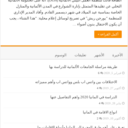
الطاقة قالت منظمة العمل البيئي الألمانية (DUH)، أنّه على الحكومة الألمانية
التخلي عن تقليدها المتمثل بإنارة الشوارع في المدن الألمانية والمنازل
الخاصة بمناسبة عيد الميلاد في شهر ديسمبر القادم. وأفاد المدير الإداري
للمنظمة “يورجن ريش” في تصريح لوسائل إعلام محلية: “هذا الشتاء ، يجب
أن يكون الاحتفال بدون أضواء …
أكمل القراءة »
الأخيرة
الأشهر
تعليقات
الوسوم
طريقة مراسلة الجامعات الألمانية للدراسة بها
فبراير 5, 2020
6
الاختلافات بين واتس اب بلس وواتس اب وأهم مميزاته
أكتوبر 27, 2019
4
الدراسة في المانيا 2020 واهم التفاصيل عنها
يناير 28, 2020
4
انواع الاقامة في المانيا
أكتوبر 10, 2019
2
تعرف على أهم طرق الهجرة إلى المانيا وأنواع الإقامات بها