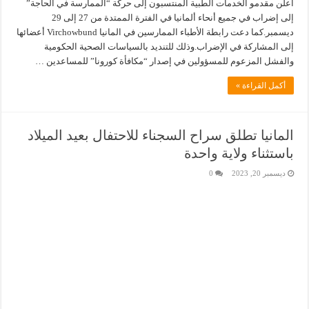
أعلن مقدمو الخدمات الطبية المنتسبون إلى حركة “الممارسة في الحاجة”
إلى إضراب في جميع أنحاء ألمانيا في الفترة الممتدة من 27 إلى 29
ديسمبر.كما دعت رابطة الأطباء الممارسين في المانيا Virchowbund أعضائها
إلى المشاركة في الإضراب.وذلك للتنديد بالسياسات الصحية الحكومية
والفشل المزعوم للمسؤولين في إصدار “مكافأة كورونا” للمساعدين …
أكمل القراءة »
المانيا تطلق سراح السجناء للاحتفال بعيد الميلاد
باستثناء ولاية واحدة
ديسمبر 20, 2023
0