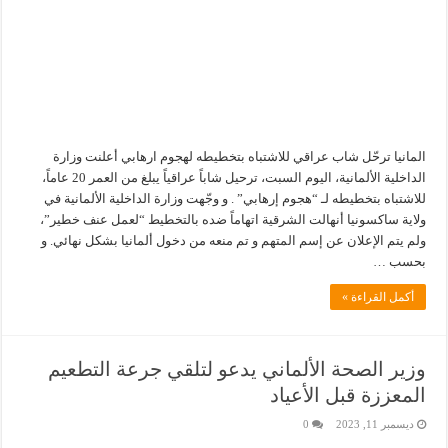
المانيا ترحّل شاب عراقي للاشتباه بتخطيطه لهجوم ارهابي أعلنت وزارة
الداخلية الألمانية، اليوم السبت، ترحيل شاباً عراقياً يبلغ من العمر 20 عاماً،
للاشتباه بتخطيطه لـ “هجوم إرهابي” . و وجّهت وزارة الداخلية الألمانية في
ولاية ساكسونيا أنهالت الشرقية اتهاماً ضده بالتخطيط “لعمل عنف خطير”،
ولم يتم الإعلان عن إسم المتهم و تم منعه من دخول ألمانيا بشكل نهائي. و
بحسب …
أكمل القراءة »
وزير الصحة الألماني يدعو لتلقي جرعة التطعيم
المعززة قبل الأعياد
ديسمبر 11, 2023
0