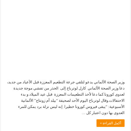
وزير الصحة الألماني يدعو لتلقي جرعة التطعيم المعززة قبل الأعياد من جديد،
دعا وزير الصحة الألماني كارل لوترباخ إلى الحذر من تفشي موجة جديدة
لعدوى كورونا.كما دعا لأخذ التطعيمات المعززة قبل عيد الميلاد و بدء
الاحتفالات.وقال لوترباخ اليوم الأحد لصحيفة “بيلد أم زونتاج” الألمانية
الأسبوعية: “يبقى فيروس كورونا خطيرا. إنه ليس نزلة برد يمكن للمرء
العدوى بها دون اعتبار كل …
أكمل القراءة »