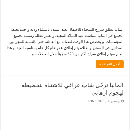
المانيا تطلق سراح السجناء للاحتفال بعيد الميلاد باستثناء ولاية واحدة يحتفل
الجميع في المانيا بمناسبة عيد الميلاد المجيد، و يعتبر عطلة رسمية لجميع
المؤسسات. و يخصص هذا الوقت لقضائه مع العائلة، حتى بالنسبة للمجرمين
المدانين في السجن. و لذلك، يتم إطلاق عفو عام كل عام بمناسبة العيد، و هذا
العام سيتم إطلاق سراح أكثر من 670 سجيناً خلال العطلات، و …
أكمل القراءة »
المانيا ترحّل شاب عراقي للاشتباه بتخطيطه
لهجوم ارهابي
ديسمبر 16, 2023
0