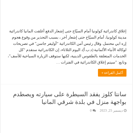
إغلاق كاتدرائية كولونيا أمام السيّاح حتى إشعار الدفع أغلقت المانيا كاتدرائية
مدينة كولونيا، أمام السيّاح حتى إشعار آخر ، بسبب التحذير من وقوع هجوم
إره ابي محتمل. وقال رئيس أمن الكاتدرائية “أوليفر جاسن” في تصريحات
لوكالة الأنباء الألمانية (د.ب.أ)، اليوم الثلاثاء، إن الكاتدرائية ستقدم “كل
الخدمات المتعلقة بالطقوس الدينية، لكنها ستوقف الزيارة السياحية للأسف”،
وتابع: ”سيتم إغلاق الكاتدرائية في الفترات …
أكمل القراءة »
سانتا كلوز يفقد السيطرة على سيارته ويصطدم
بواجهة منزل في بلدة شرقي المانيا
ديسمبر 25, 2023
0