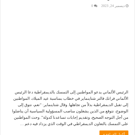
ديسمبر 24, 2023
0
الرئيس الألماني يدعو المواطنين إلى التمسك بالديمقراطية دعا الرئيس
الألماني فرانك فالتر شتاينماير في خطاب بمناسبة عيد الميلاد، المواطنين
إلى تقبل الديمقراطية بدلاً من تجاهلها. وقال شتاينماير: “نعم، نتوق إلى
الوضوح، نتوقع من الذين يشغلون مناصب المسؤولية السياسية أن يناضلوا
من أجل التوجه الصحيح، وتقديم إجابات تساعدنا كدولة”. وحث المواطنين
على التمسك بالتعاون الديمقراطي في الوقت الذي يزداد فيه دعم …
أكمل القراءة »