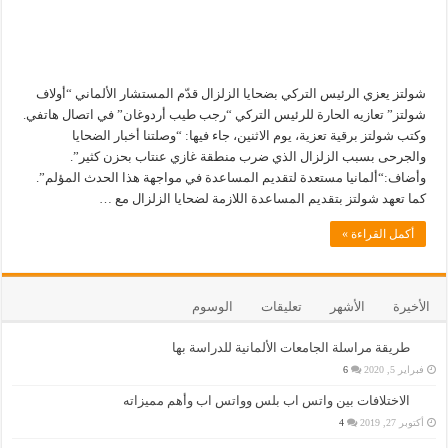
شولتز يعزي الرئيس التركي بضحايا الزلزال قدّم المستشار الألماني “أولاف
شولتز” تعازيه الحارة للرئيس التركي “رجب طيب أردوغان” في اتصال هاتفي.
وكتب شولتز برقية تعزية، يوم الاثنين، جاء فيها: “وصلتنا أخبار الضحايا
والجرحى بسبب الزلزال الذي ضرب منطقة غازي عنتاب بحزن كثير”.
وأضاف:“ألمانيا مستعدة لتقديم المساعدة في مواجهة هذا الحدث المؤلم”.
كما تعهد شولتز بتقديم المساعدة اللازمة لضحايا الزلزال مع …
أكمل القراءة »
الأخيرة
الأشهر
تعليقات
الوسوم
طريقة مراسلة الجامعات الألمانية للدراسة بها
فبراير 5, 2020
6
الاختلافات بين واتس اب بلس وواتس اب وأهم مميزاته
أكتوبر 27, 2019
4