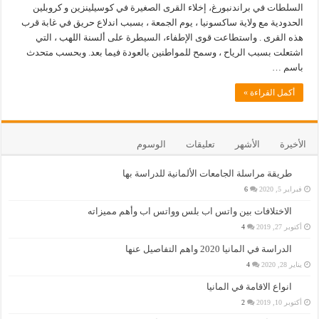
السلطات في براندنبورغ، إخلاء القرى الصغيرة في كوسيلينزين و كروبلين
الحدودية مع ولاية ساكسونيا ، يوم الجمعة ، بسبب اندلاع حريق في غابة قرب
هذه القرى . واستطاعت قوى الإطفاء، السيطرة على ألسنة اللهب ، التي
اشتعلت بسبب الرياح ، وسمح للمواطنين بالعودة فيما بعد. وبحسب متحدث
باسم …
أكمل القراءة »
الأخيرة
الأشهر
تعليقات
الوسوم
طريقة مراسلة الجامعات الألمانية للدراسة بها
فبراير 5, 2020
6
الاختلافات بين واتس اب بلس وواتس اب وأهم مميزاته
أكتوبر 27, 2019
4
الدراسة في المانيا 2020 واهم التفاصيل عنها
يناير 28, 2020
4
انواع الاقامة في المانيا
أكتوبر 10, 2019
2