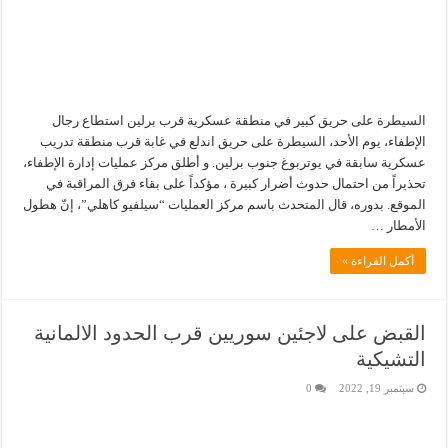
السيطرة على حريق كبير في منطقة عسكرية قرب برلين استطاع رجال
الإطفاء، يوم الأحد، السيطرة على حريق اندلع في غابة قرب منطقة تدريب
عسكرية سابقة في يوتربوغ جنوب برلين. و أطلق مركز عمليات إدارة الإطفاء،
تحذيراً من احتمال حدوث أضرار كبيرة ، مؤكداً على بقاء فرق المراقبة في
الموقع. بدوره، قال المتحدث باسم مركز العمليات “سيلفيو كاهلي”، إنّ هطول
الأمطار …
أكمل القراءة »
القبض على لاجئين سوريين قرب الحدود الالمانية
التشيكية
سبتمبر 19, 2022
0