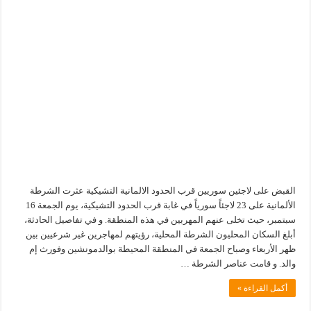
القبض على لاجئين سوريين قرب الحدود الالمانية التشيكية عثرت الشرطة
الألمانية على 23 لاجئاً سورياً في غابة قرب الحدود التشيكية، يوم الجمعة 16
سبتمبر، حيث تخلى عنهم المهربين في هذه المنطقة. و في تفاصيل الحادثة،
أبلغ السكان المحليون الشرطة المحلية، رؤيتهم لمهاجرين غير شرعيين بين
ظهر الأربعاء وصباح الجمعة في المنطقة المحيطة بوالدمونشين وفورث إم
والد. و قامت عناصر الشرطة …
أكمل القراءة »